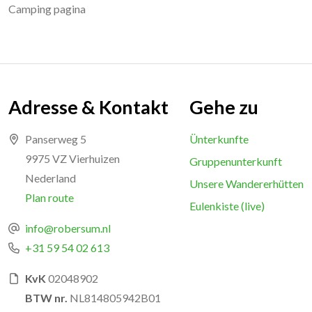
Camping pagina
Adresse & Kontakt
Gehe zu
Panserweg 5
Ünterkunfte
9975 VZ Vierhuizen
Gruppenunterkunft
Nederland
Unsere Wandererhütten
Plan route
Eulenkiste (live)
info@robersum.nl
+31 59 54 02 613
KvK
02048902
BTW nr.
NL814805942B01