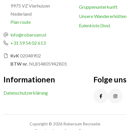
9975 VZ Vierhuizen
Gruppenunterkunft
Nederland
Unsere Wandererhütten
Plan route
Eulenkiste (live)
info@robersum.nl
+31 59 54 02 613
KvK
02048902
BTW nr.
NL814805942B01
Informationen
Folge uns
Datenschutzerklärung
Copyright © 2026 Robersum Recreatie