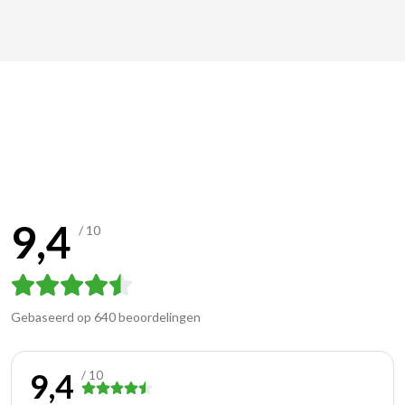
Gasten over Robersum
Recreatie
9,4
/ 10
Gebaseerd op
640 beoordelingen
9,4
/ 10