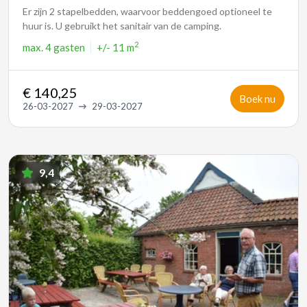
Er zijn 2 stapelbedden, waarvoor beddengoed optioneel te
huur is. U gebruikt het sanitair van de camping.
2
max.
4 gasten
+/- 11 m
€ 140,25
Boek nu
26-03-2027
29-03-2027
9,4