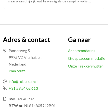
maar waarschijnlijk wat te weinig als de camping vol is.
Beheerder is bijzonder vriendelijk en behulpzaam.
Adres & contact
Ga naar
Panserweg 5
Accommodaties
9975 VZ Vierhuizen
Groepsaccommodatie
Nederland
Onze Trekkershutten
Plan route
info@robersum.nl
+31 59 54 02 613
KvK
02048902
BTW nr.
NL814805942B01