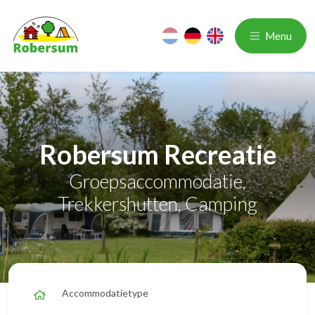
nl
de
en
Menu
Robersum Recreatie
Groepsaccommodatie,
Trekkershutten, Camping
Accommodatietype