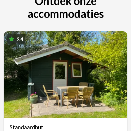
Ontdek onze
accommodaties
9,4
Standaardhut