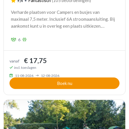
9,4
•
Fantastisch
(
105 beoordelingen
)
Verharde plaatsen voor Campers en busjes van
maximaal 7,5 meter. Inclusief 6A stroomaansluiting. Bij
aankomst kunt u in overleg een plaats uitkiezen.
Aankomst 13:00 - 20:00 uur.
6
€ 17,75
vanaf
incl. toeslagen
11-08-2026
12-08-2026
Boek nu