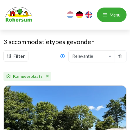
nl
de
en
Menu
3 accommodatietypes
gevonden
Filter
Relevantie
Oplop
Kampeerplaats